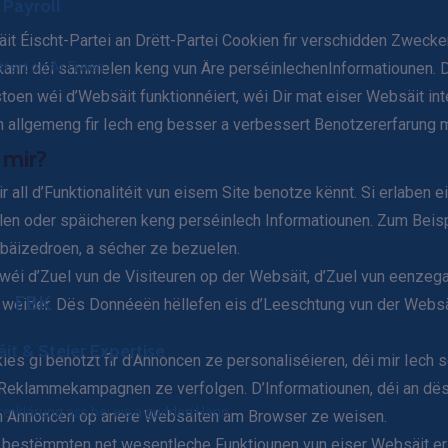
Payroll​
t Éischt-Partei an Drëtt-Partei Cookien fir verschidden Zwecker
 kann déi sammelen keng vun Äre perséinlechenInformatiounen. D
tfert op Är Froën
toen wéi d’Websäit funktionnéiert, wéi Dir mat eiser Websäit inte
an allgemeng fir Iech eng besser a verbessert Benotzererfarung 
 mir?
r all d’Funktionalitéit vun eisem Site benotze kënnt. Si erlaben 
 oder späicheren keng perséinlech Informatiounen. Zum Beispil
bäizedroen, a sécher ze bezuelen.
éi d’Zuel vun de Visiteuren op der Websäit, d’Zuel vun eenzega
FBK
 weider. Dës Donnéeën hëllefen eis d’Leeschtung vun der Websäi
it & Steier Expertise
 gi benotzt fir d’Annoncen ze personaliséieren, déi mir Iech ser
e Reklammekampagnen ze verfolgen. D’Informatiounen, déi an dës
ererklärung ass bei eis a gudden Hänn
ech Annoncen op anere Websäiten am Browser ze weisen.
 bestëmmten net wesentleche Funktiounen vun eiser Websäit erl