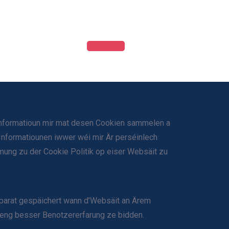
 Informatioun mir mat desen Cookien sammelen a
 Informatiounen iwwer wéi mir Är perséinlech
mung zu der Cookie Politik op eiser Websäit zu
Apparat gespäichert wann d’Websäit an Ärem
 eng besser Benotzererfarung ze bidden.