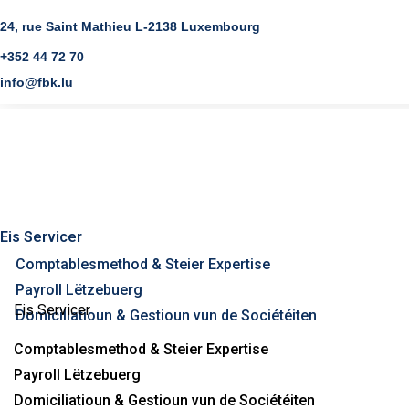
24, rue Saint Mathieu L-2138 Luxembourg
+352 44 72 70
info@fbk.lu
Eis Servicer
Comptablesmethod & Steier Expertise
Payroll Lëtzebuerg
Eis Servicer
Domiciliatioun & Gestioun vun de Sociétéiten
Comptablesmethod & Steier Expertise
Payroll Lëtzebuerg
Domiciliatioun & Gestioun vun de Sociétéiten