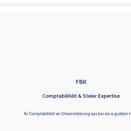
FBK
Comptabilitéit & Steier Expertise
Är Comptabilitéit an Steiererklärung ass bei eis a gudden