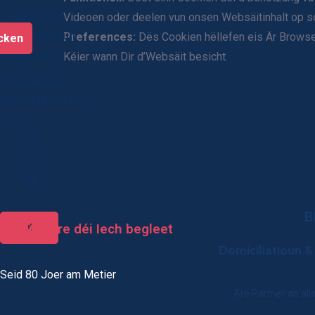
Geschicht
Videoen oder deelen vun onsen Websäitinhalt op s
D’Direktioun
Preferences:
Dës Cookien hëllefen eis Är Browser-
cken
Kéier wann Dir d’Websäit besicht.
Geschicht
D'Direktioun
Kontaktéiert eis
LU
FR
EN
DE
BK
D'Fiduciaire déi Iech begleet
X
Domiciliatioun &
Seid 80 Joer am Metier
Äre Partner an all