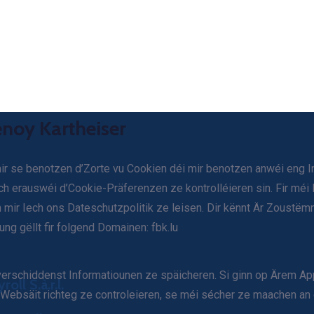
Benoy Kartheiser
 mir se benotzen d’Zorte vu Cookien déi mir benotzen anwéi eng
och erauswéi d’Cookie-Präferenzen ze kontrolléieren sin. Fir méi
mir Iech ons Dateschutzpolitik ze leisen. Dir kënnt Är Zoustëm
g gëllt fir folgend Domainen: fbk.lu
i verschiddenst Informatiounen ze späicheren. Si ginn op Ärem 
roll S.à.r.l.
Websäit richteg ze controleieren, se méi sécher ze maachen an