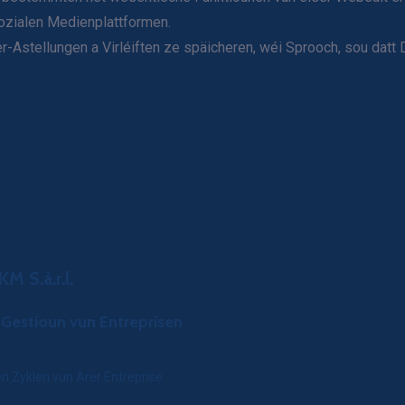
ozialen Medienplattformen.
Astellungen a Virléiften ze späicheren, wéi Sprooch, sou datt Di
M S.à.r.l.
 Gestioun vun Entreprisen
en Zyklen vun Ärer Entreprise