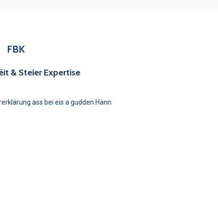
FBK
it & Steier Expertise
ererklärung ass bei eis a gudden Hänn