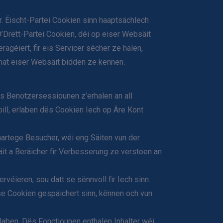
. Éischt-Partei Cookien sinn haaptsächlech
’Drëtt-Partei Cookien, déi op eiser Websäit
ragéiert, fir eis Servicer sécher ze halen,
mat eiser Websäit bidden ze kennen.
eis Benotzersessiounen z’erhalen an all
l, erlaben dës Cookien Iech op Äre Kont
artege Besucher, wéi eng Säiten vun der
t a Beräicher fir Verbesserung ze verstoen an
véieren, sou datt se sënnvoll fir Iech sinn.
e Cookien gespäichert sinn, kënnen och vun
aben. Dës Fonctiounen enthalen Inhalter wéi